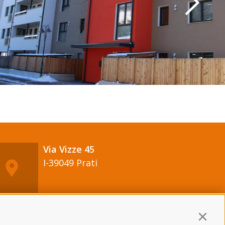
Via Vizze 45
I-39049 Prati
Continu