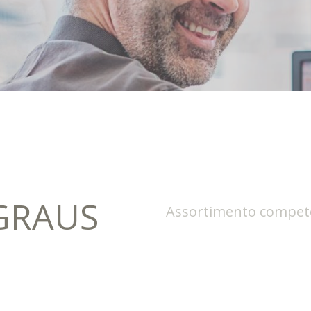
 GRAUS
Assortimento competo,