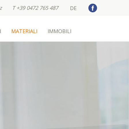
z
T +39 0472 765 487
DE
I
MATERIALI
IMMOBILI