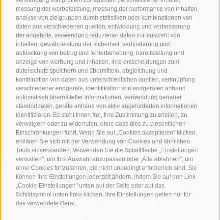
+39 0472 628 048
messung der werbeleistung, messung der performance von inhalten,
analyse von zielgruppen durch statistiken oder kombinationen von
daten aus verschiedenen quellen, entwicklung und verbesserung
der angebote, verwendung reduzierter daten zur auswahl von
inhalten, gewährleistung der sicherheit, verhinderung und
aufdeckung von betrug und fehlerbehebung, bereitstellung und
anzeige von werbung und inhalten, ihre entscheidungen zum
Pfitscherstraße 45
datenschutz speichern und übermitteln, abgleichung und
kombination von daten aus unterschiedlichen quellen, verknüpfung
I-39049 Wiesen
verschiedener endgeräte, identifikation von endgeräten anhand
automatisch übermittelter informationen, verwendung genauer
standortdaten, geräte anhand von aktiv angeforderten informationen
identifizieren. Es steht Ihnen frei, Ihre Zustimmung zu erteilen, zu
Unsere Öffnungszeiten:
07.00 - 12.00 und 13.00 -
verweigern oder zu widerrufen, ohne dass dies zu wesentlichen
Einschränkungen führt. Wenn Sie auf „Cookies akzeptieren" klicken,
17.30, Samstag geschlossen
erklären Sie sich mit der Verwendung von Cookies und ähnlichen
Tools einverstanden. Verwenden Sie die Schaltfläche „Einstellungen
verwalten", um Ihre Auswahl anzupassen oder „Alle ablehnen", um
ohne Cookies fortzufahren, die nicht unbedingt erforderlich sind. Sie
können Ihre Einstellungen jederzeit ändern, indem Sie auf den Link
„Cookie-Einstellungen" unten auf der Seite oder auf das
Schildsymbol unten links klicken. Ihre Einstellungen gelten nur für
das verwendete Gerät.