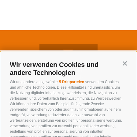
Wir verwenden Cookies und
Contin
GRAUS GmbH
andere Technologien
info@graus.bz
Wir und andere ausgewählte
5 Drittparteien
verwenden Cookies
und ähnliche Technologien. Diese Hilfsmittel sind unerlässlich, um
die Nutzung digitaler Inhalte zu gewährleisten, die Navigation zu
verbessern und, vorbehaltlich Ihrer Zustimmung, zu Werbezwecken.
Wir können Ihre Daten zum Beispiel für folgende Zwecke
verwenden: speichern von oder zugriff auf informationen auf einem
Verkauf &
endgerät, verwendung reduzierter daten zur auswahl von
Verwaltung:
werbeanzeigen, erstellung von profilen für personalisierte werbung,
verwendung von profilen zur auswahl personalisierter werbung,
+39 0472 765 487
erstellung von profilen zur personalisierung von inhalten,
Bau:
verwendung von profilen zur auswahl personalisierter inhalte,